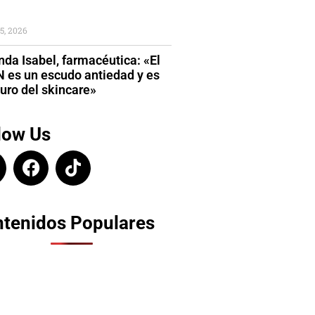
5, 2026
da Isabel, farmacéutica: «El
 es un escudo antiedad y es
turo del skincare»
low Us
tenidos Populares