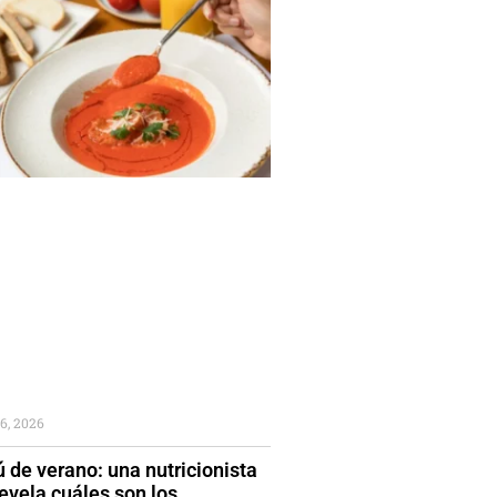
6, 2026
 de verano: una nutricionista
evela cuáles son los