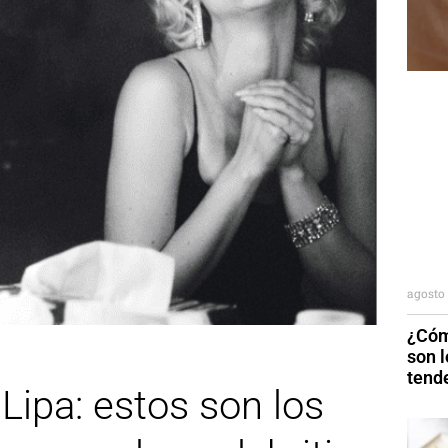
agosto 
¿Cóm
son 
tend
Lipa: estos son los