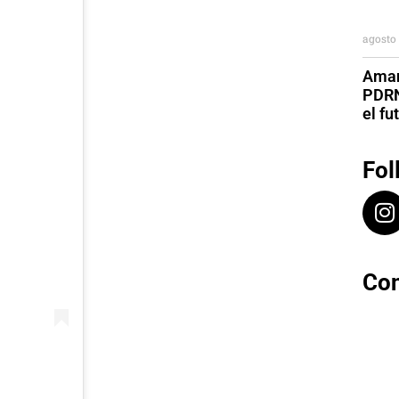
agosto 
Aman
PDRN
el fu
Fol
Con