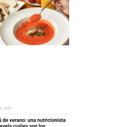
6, 2026
 de verano: una nutricionista
evela cuáles son los