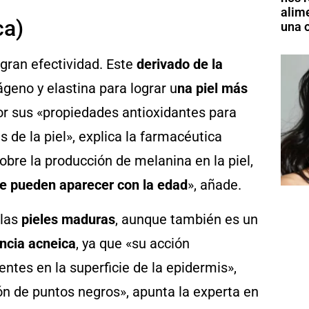
alim
ca)
una o
 gran efectividad. Este
derivado de la
ágeno y elastina para lograr u
na piel más
or sus «propiedades antioxidantes para
s de la piel», explica la farmacéutica
bre la producción de melanina en la piel,
e pueden aparecer con la edad
», añade.
 las
pieles maduras
, aunque también es un
encia acneica
, ya que «su acción
entes en la superficie de la epidermis»,
ción de puntos negros», apunta la experta en