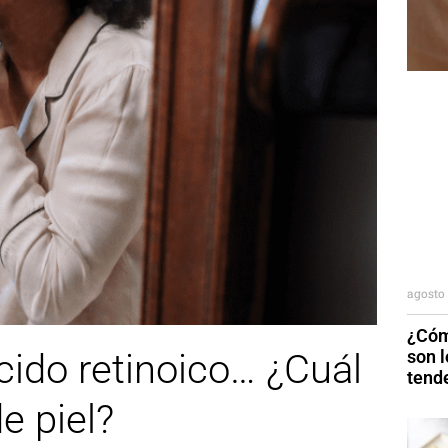
agosto 
¿Cóm
son 
ácido retinoico… ¿Cuál
tend
e piel?