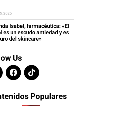
5, 2026
da Isabel, farmacéutica: «El
 es un escudo antiedad y es
turo del skincare»
low Us
tenidos Populares