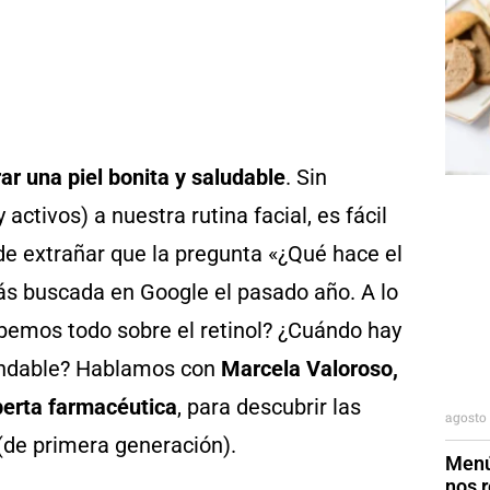
ar una piel
bonita y
saludable
. Sin
tivos) a nuestra rutina facial, es fácil
de extrañar que la pregunta «¿Qué hace el
más buscada en Google el pasado año. A lo
bemos todo sobre el retinol? ¿Cuándo hay
ndable?
Hablamos con
Marcela Valoroso,
perta farmacéutica
, para descubrir las
agosto 
(de primera generación).
Menú
nos r