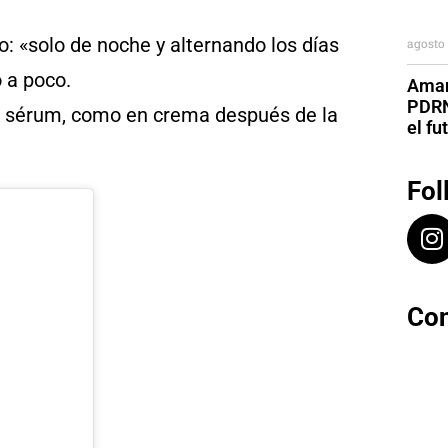
o: «solo de noche y alternando los días
agosto 
 a poco.
Aman
PDRN
en sérum, como en crema después de la
el fu
Fol
Con