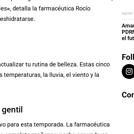
les
»
, detalla la farmacéutica Rocío
agosto 
deshidratarse.
Aman
PDRN
el fu
Fol
tualizar tu rutina de belleza. Estas cinco
 temperaturas, la lluvia, el viento y la
Con
gentil
ivo para esta temporada. La farmacéutica