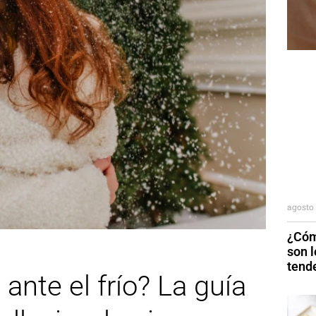
agosto 
¿Cóm
son 
tend
ante el frío? La guía