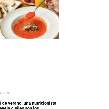
6, 2026
 de verano: una nutricionista
evela cuáles son los