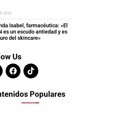
5, 2026
da Isabel, farmacéutica: «El
 es un escudo antiedad y es
turo del skincare»
low Us
tenidos Populares