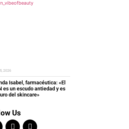
5, 2026
da Isabel, farmacéutica: «El
 es un escudo antiedad y es
turo del skincare»
low Us