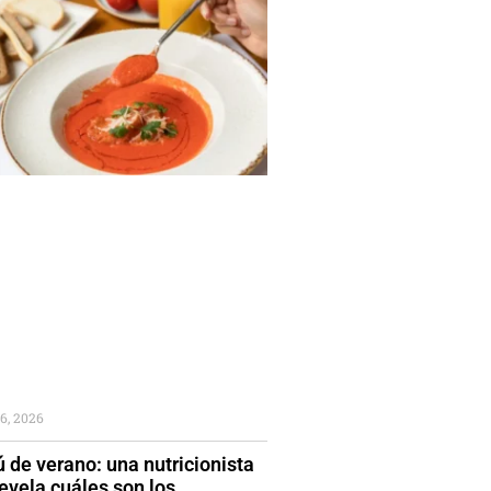
6, 2026
 de verano: una nutricionista
evela cuáles son los