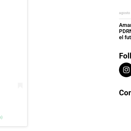
agosto 
Aman
PDRN
el fu
Fol
Con
s)