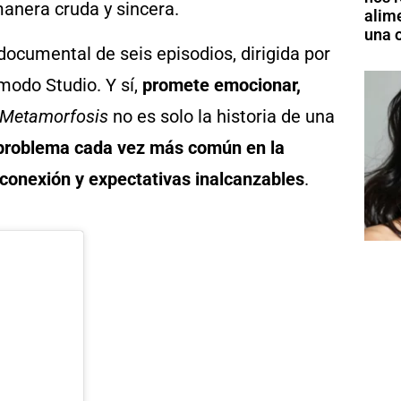
manera cruda y sincera.
alim
una o
 documental de seis episodios, dirigida por
modo Studio. Y sí,
promete emocionar,
 Metamorfosis
no es solo la historia de una
n problema cada vez más común en la
rconexión y expectativas inalcanzables
.