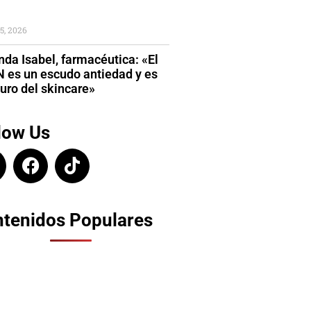
5, 2026
da Isabel, farmacéutica: «El
 es un escudo antiedad y es
turo del skincare»
low Us
tenidos Populares