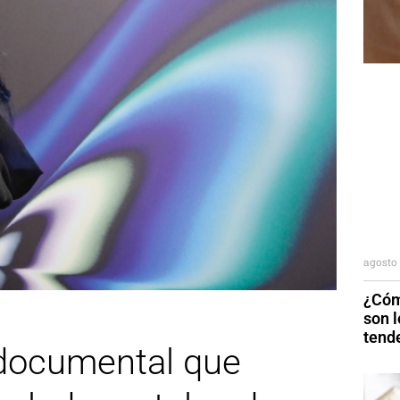
agosto 
¿Cóm
son 
tend
l documental que