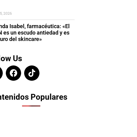
5, 2026
da Isabel, farmacéutica: «El
 es un escudo antiedad y es
turo del skincare»
low Us
tenidos Populares