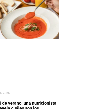
6, 2026
 de verano: una nutricionista
evela cuáles son los