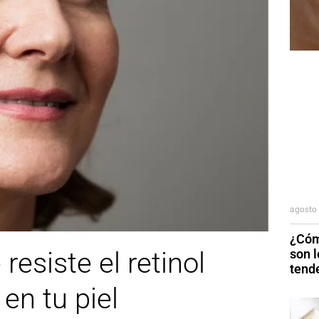
agosto 
¿Cóm
son 
resiste el retinol
tend
en tu piel