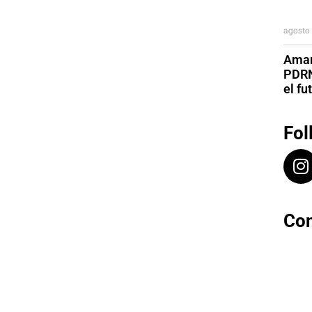
agosto 
Aman
PDRN
el fu
Fol
Con