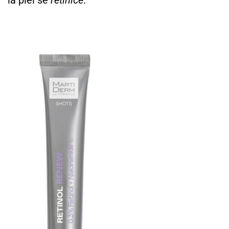
la piel se
retinice
.