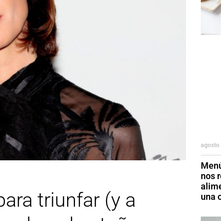
agosto 
Menú
nos r
alim
ra triunfar (y a
una o