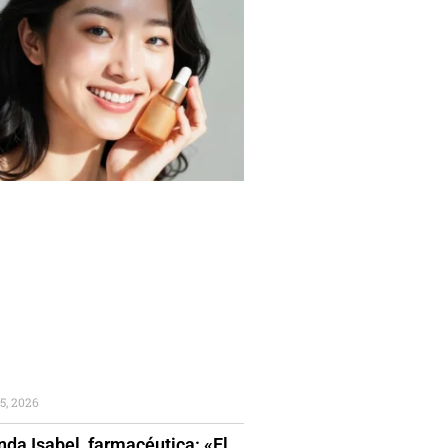
5, 2026
da Isabel, farmacéutica: «El