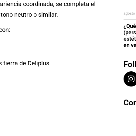
ariencia coordinada, se completa el
agosto 
tono neutro o similar.
¿Qué
con:
(per
esté
en v
 tierra de Deliplus
Fol
Con