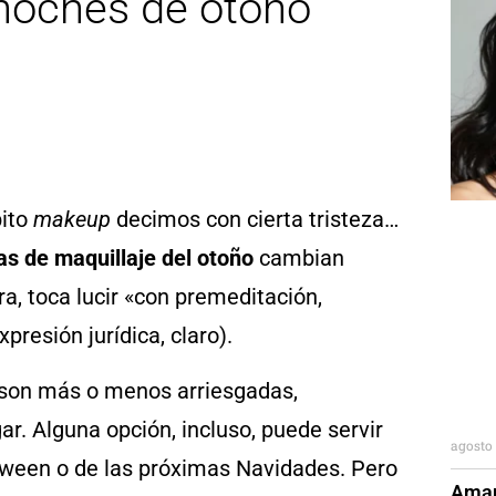
 noches de otoño
bito
makeup
decimos con cierta tristeza…
as de maquillaje del otoño
cambian
a, toca lucir «con premeditación,
presión jurídica, claro).
 son más o menos arriesgadas,
ar. Alguna opción, incluso, puede servir
agosto 
loween o de las próximas Navidades. Pero
Aman