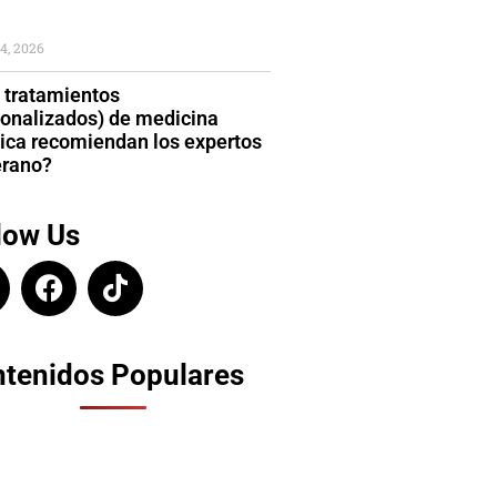
4, 2026
 tratamientos
sonalizados) de medicina
tica recomiendan los expertos
erano?
low Us
tenidos Populares