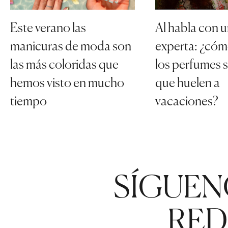
Al habla con 
Este verano las
experta: ¿cóm
manicuras de moda son
los perfumes s
las más coloridas que
que huelen a
hemos visto en mucho
vacaciones?
tiempo
SÍGUEN
RED