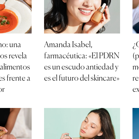
no: una
Amanda Isabel,
¿
nos revela
farmacéutica: «El PDRN
(
 alimentos
es un escudo antiedad y
me
s frente a
es el futuro del skincare»
r
or
e