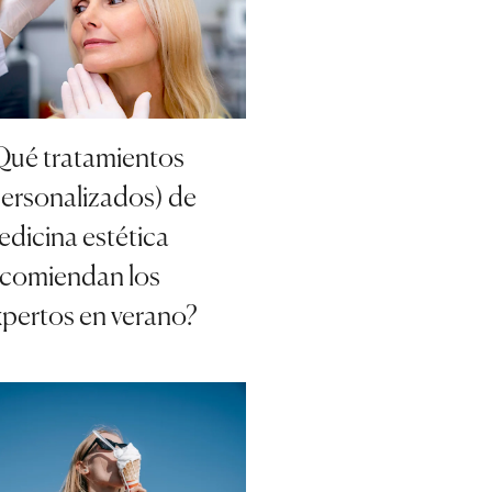
Qué tratamientos
personalizados) de
dicina estética
ecomiendan los
xpertos en verano?