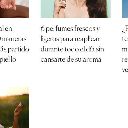
al en
6 perfumes frescos y
¿P
10 maneras
ligeros para reaplicar
te
ás partido
durante todo el día sin
me
piel lo
cansarte de su aroma
re
v