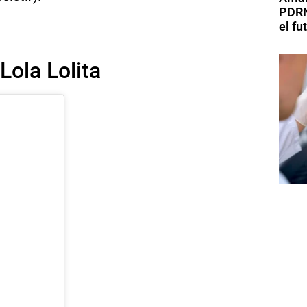
PDRN
el fu
Lola Lolita