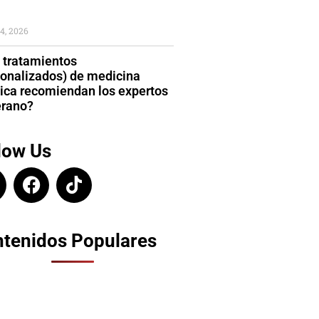
4, 2026
 tratamientos
sonalizados) de medicina
tica recomiendan los expertos
erano?
low Us
tenidos Populares