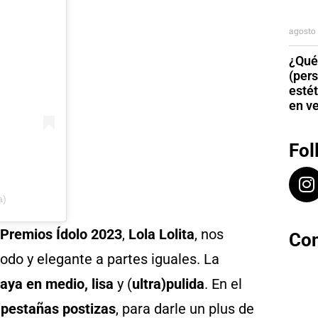
agosto 
¿Qué
(per
esté
en v
Fol
a)
 Premios Ídolo 2023
,
Lola Lolita
, nos
Con
do y elegante a partes iguales. La
raya en medio, lisa
y (
ultra)pulida
. En el
s
pestañas postizas
, para darle un plus de