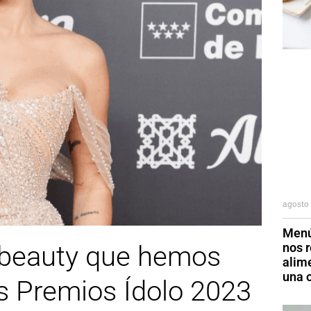
agosto 
Menú
nos r
s beauty que hemos
alim
una o
os Premios Ídolo 2023