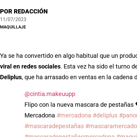
POR
REDACCIÓN
11/07/2023
MAQUILLAJE
Ya se ha convertido en algo habitual que un produ
viral en redes sociales
. Esta vez ha sido el turno d
Deliplus
, que ha arrasado en ventas en la cadena
@cintia.makeuupp
Flipo con la nueva mascara de pestaña
Mercadona
#mercadona
#deliplus
#pano
#mascaradepestañas
#mascaramercado
#mascaradepestañasmercadona
#maquil