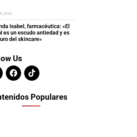
5, 2026
da Isabel, farmacéutica: «El
 es un escudo antiedad y es
turo del skincare»
low Us
tenidos Populares