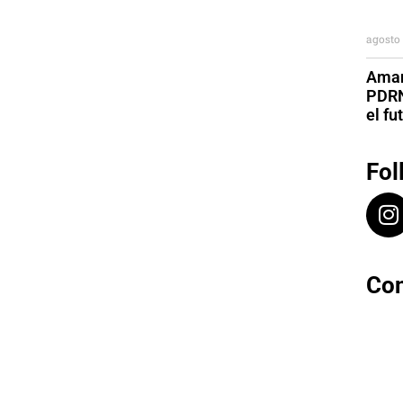
agosto 
Aman
PDRN
el fu
Fol
Con