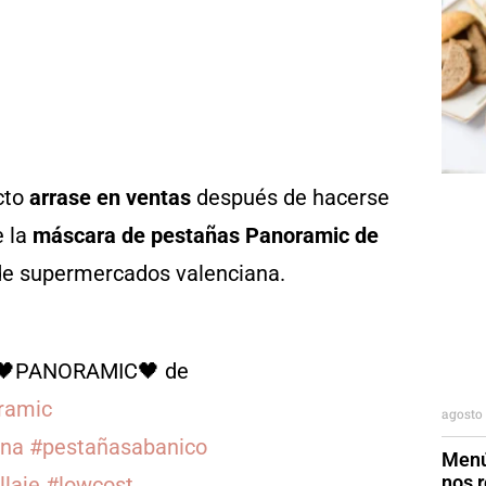
cto
arrase en ventas
después de hacerse
e la
máscara de pestañas Panoramic de
 de supermercados valenciana.
s 🖤PANORAMIC🖤 de
ramic
agosto 
na
#pestañasabanico
Menú
nos r
laje
#lowcost