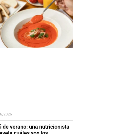
6, 2026
 de verano: una nutricionista
evela cuáles son los