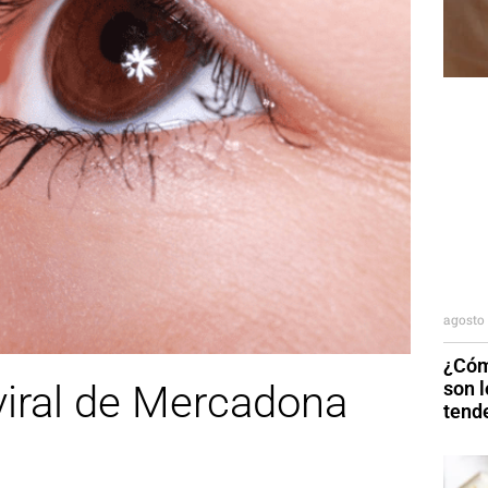
agosto 
¿Cóm
son 
viral de Mercadona
tend