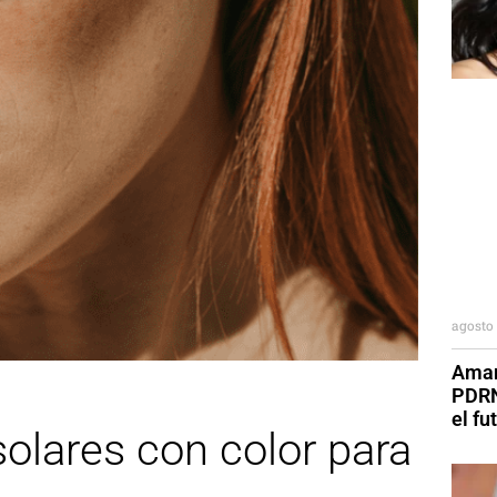
agosto 
Aman
PDRN
el fu
olares con color para