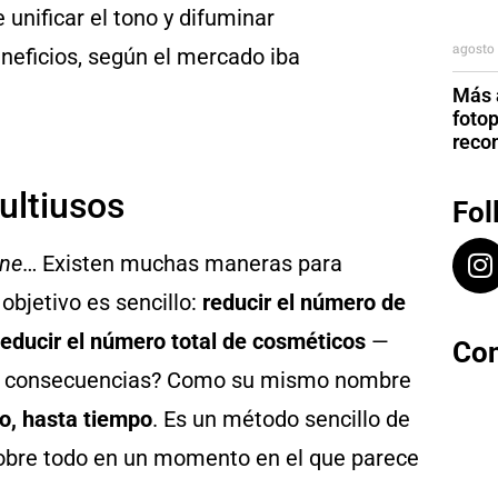
e unificar el tono y difuminar
agosto 
eficios, según el mercado iba
Más a
foto
reco
ultiusos
Fol
one
… Existen muchas maneras para
objetivo es sencillo:
reducir el número de
educir el número total de cosméticos
—
Con
us consecuencias? Como su mismo nombre
ro, hasta tiempo
. Es un método sencillo de
Sobre todo en un momento en el que parece