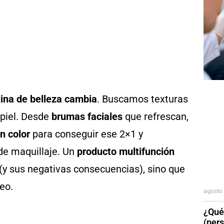
tina de belleza cambia
. Buscamos texturas
 piel. Desde
brumas faciales
que refrescan,
n color
para conseguir ese 2×1 y
de maquillaje. Un
producto multifunción
 (y sus negativas consecuencias), sino que
eo.
agosto 
¿Qué
(per