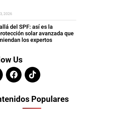
3, 2026
llá del SPF: así es la
protección solar avanzada que
miendan los expertos
low Us
tenidos Populares