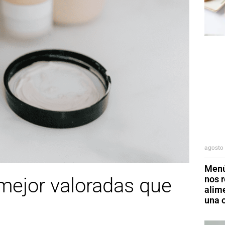
agosto 
Menú
nos r
mejor valoradas que
alim
una o