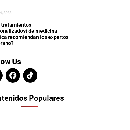
4, 2026
 tratamientos
sonalizados) de medicina
tica recomiendan los expertos
erano?
low Us
tenidos Populares