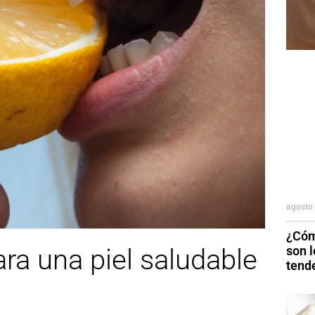
agosto 
¿Cóm
son 
ara una piel saludable
tend