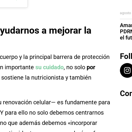
agosto 
Aman
yudarnos a mejorar la
PDRN
el fu
Fol
uerpo y la principal barrera de protección
tan importante
su cuidado
, no solo
por
, sostiene la nutricionista y también
Con
su renovación celular— es fundamente para
 Y para ello no solo debemos centrarnos
 sino que además debemos «incorporar