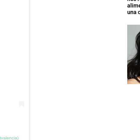
alim
una o
tvalencia)