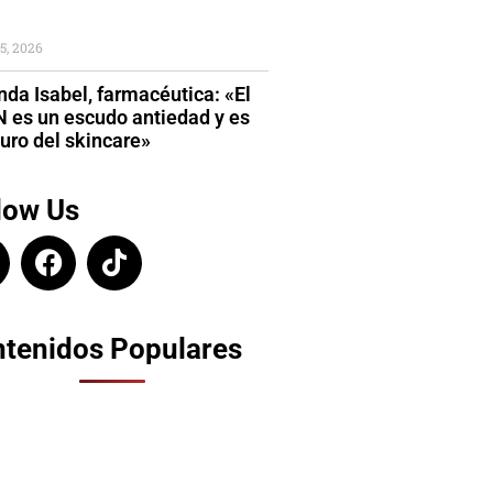
5, 2026
da Isabel, farmacéutica: «El
 es un escudo antiedad y es
turo del skincare»
low Us
tenidos Populares